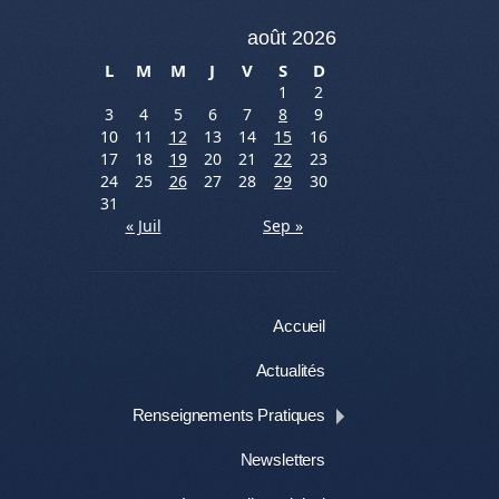
août 2026
L
M
M
J
V
S
D
1
2
3
4
5
6
7
8
9
10
11
12
13
14
15
16
17
18
19
20
21
22
23
24
25
26
27
28
29
30
31
« Juil
Sep »
Menu
Aller au contenu
Accueil
Actualités
Renseignements Pratiques
Newsletters