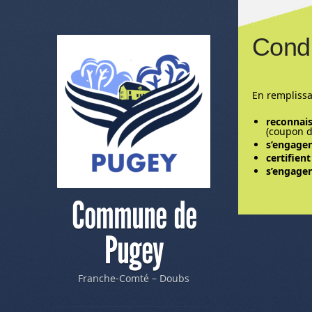
Condi
En remplissa
reconnais
(coupon d
s’engagen
certifien
s’engagen
Commune de
Pugey
Franche-Comté – Doubs