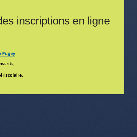
des inscriptions en ligne
de Pugey
nscrits
,
riscolaire.