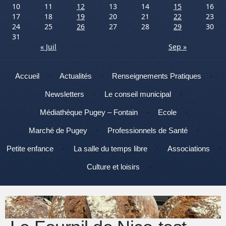
10
11
12
13
14
15
16
17
18
19
20
21
22
23
24
25
26
27
28
29
30
31
« Juil
Sep »
Menu
Aller au contenu
Accueil
Actualités
Renseignements Pratiques
Newsletters
Le conseil municipal
Médiathèque Pugey – Fontain
Ecole
Marché de Pugey
Professionnels de Santé
Petite enfance
La salle du temps libre
Associations
Culture et loisirs