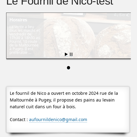
Le Fournil de Nico-test
Horaires
La vente a lieu
tous les mardis et
vendredis de
17h30 à 18h30 au
Fournil, 10 route
de la Maltournée
à Pugey. Il est
préférable …
Le fournil de Nico a ouvert en octobre 2024 rue de la
Maltournée à Pugey, il propose des pains au levain
naturel cuit dans un four à bois.
Contact :
aufournildenico@gmail.com