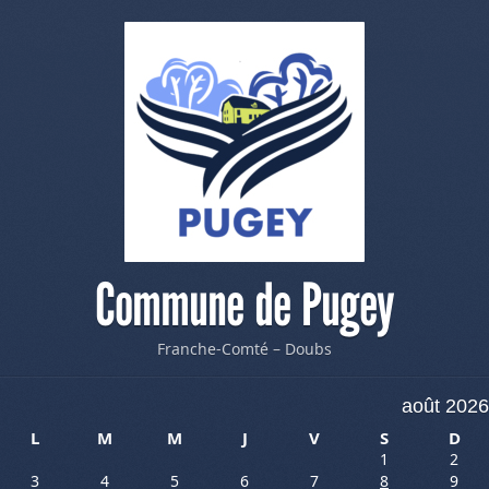
Commune de Pugey
Franche-Comté – Doubs
août 2026
L
M
M
J
V
S
D
1
2
3
4
5
6
7
8
9