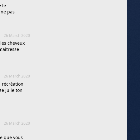
 le
e ne pas
26 March 2020
 les cheveux
maitresse
26 March 2020
a récréation
e Julie ton
26 March 2020
ce que vous