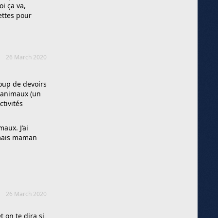
i ça va,
ettes pour
26 March 2020
coup de devoirs
 animaux (un
ctivités
aux. J’ai
 mais maman
26 March 2020
 on te dira si