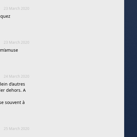
23 March 2020
nquez
23 March 2020
e m’amuse
24 March 2020
ein d’autres
ller dehors. A
se souvent à
25 March 2020