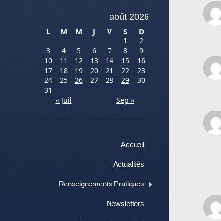
août 2026
L
M
M
J
V
S
D
1
2
3
4
5
6
7
8
9
10
11
12
13
14
15
16
17
18
19
20
21
22
23
24
25
26
27
28
29
30
31
« Juil
Sep »
Menu
Aller au contenu
Accueil
Actualités
Renseignements Pratiques
Newsletters