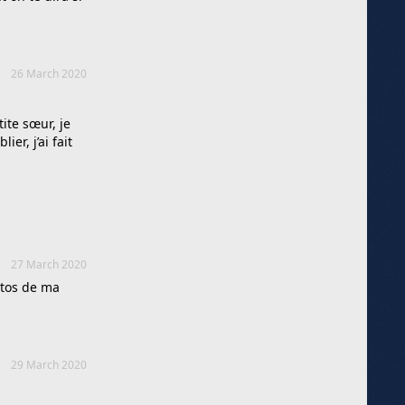
26 March 2020
ite sœur, je
er, j’ai fait
27 March 2020
otos de ma
29 March 2020