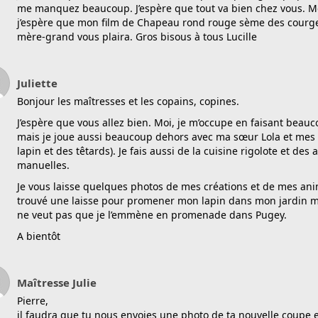
me manquez beaucoup. J’espère que tout va bien chez vous. Mo
j’espère que mon film de Chapeau rond rouge sème des courg
mère-grand vous plaira. Gros bisous à tous Lucille
Juliette
Bonjour les maîtresses et les copains, copines.
J’espère que vous allez bien. Moi, je m’occupe en faisant beau
mais je joue aussi beaucoup dehors avec ma sœur Lola et mes
lapin et des têtards). Je fais aussi de la cuisine rigolote et des a
manuelles.
Je vous laisse quelques photos de mes créations et de mes anim
trouvé une laisse pour promener mon lapin dans mon jardin
ne veut pas que je l’emmène en promenade dans Pugey.
A bientôt
Maîtresse Julie
Pierre,
il faudra que tu nous envoies une photo de ta nouvelle coupe et