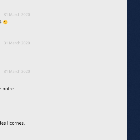
31 March 2020
ré
31 March 2020
31 March 2020
e notre
es licornes,