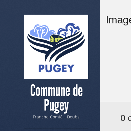
Image
Commune de
Pugey
0 
Franche-Comté – Doubs