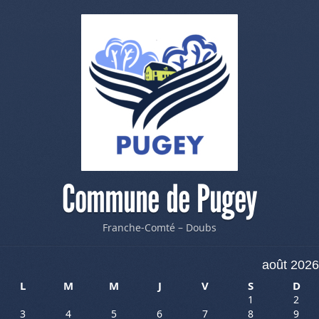
Commune de Pugey
Franche-Comté – Doubs
août 2026
L
M
M
J
V
S
D
1
2
3
4
5
6
7
8
9