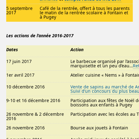
5 septembre
Café de la rentrée, offert à tous les parents
2017
le matin de la rentrée scolaire à Fontain et
à Pugey
Les actions de l’année 2016-2017
Dates
Action
17 juin 2017
Le barbecue organisé par l’associ
marquisette et un peu d’eau…
Ret
1er avril 2017
Atelier cuisine « Nems » à Fontai
10 décembre 2016
Vente de sapins au marché de A
Suivi d’un concours du plus bea
9-10 et 16 décembre 2016
Participation aux fêtes de Noël de
boissons aux enfants à Pugey
26 novembre & 2 décembre
Participation avec les écoles au T
2016
26 novembre 2016
Bourse aux jouets à Fontain