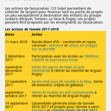
Les actions de l’association 123 Soleil permettent de
collecter de l’argent pour financer tout ou partie de projets
un peu exceptionnel à destination des enfants du groupe
scolaire d’Arguel, Fontain, La Veze & Pugey. Les projets
peuvent être proposés par les enseignants ou l’association.
Les actions de l’année 2017-2018
Dates
Action
11 mars 2018
Rando Mont d’Or : randonnée et repas
convivial :
annonce
et
retour en images
sur la journée
2 décembre
Participation avec les écoles au
Téléthon :
2017
collecte et bourse aux livres
novembre-
Vente de sapins de Noël en pré-
décembre
commande
à retirer au marché de Arguel-
2017
Pugey
12 novembre
Après-midi jeux de société à la Vèze
. Vente
2017
de boissons, crêpes et gâteaux
septembre-
Vente de bulbes en pré-commmande
à
octobre 2017
retirer au marché de Arguel-Pugey
14 septembre
L’assemblée générale bilan de l’année
2017
2016-2017 et projets pour l’année à venir :
annonce
et
compte rendu de l’AG 2017