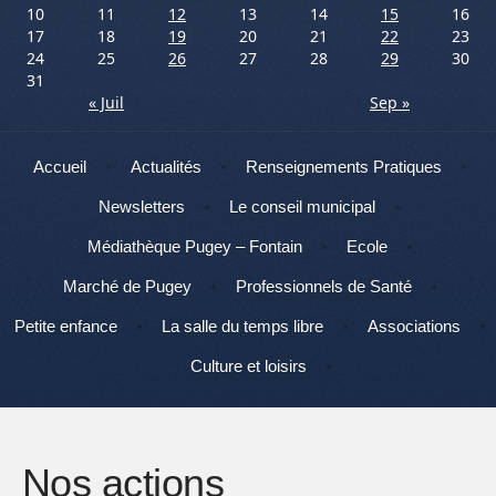
10
11
12
13
14
15
16
17
18
19
20
21
22
23
24
25
26
27
28
29
30
31
« Juil
Sep »
Menu
Aller au contenu
Accueil
Actualités
Renseignements Pratiques
Newsletters
Le conseil municipal
Médiathèque Pugey – Fontain
Ecole
Marché de Pugey
Professionnels de Santé
Petite enfance
La salle du temps libre
Associations
Culture et loisirs
Nos actions