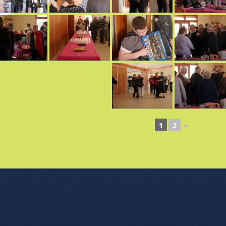
1
2
►
nu de l'article