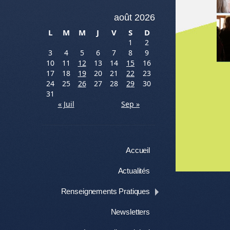
août 2026
L
M
M
J
V
S
D
1
2
3
4
5
6
7
8
9
10
11
12
13
14
15
16
17
18
19
20
21
22
23
24
25
26
27
28
29
30
31
« Juil
Sep »
Menu
Aller au contenu
Accueil
Me
Actualités
Renseignements Pratiques
Newsletters