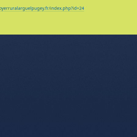
oyerruralarguelpugey.fr/index.php?id=24
nu de l'article