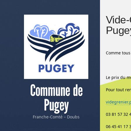
Vide-
Puge
Comme tous l
Le prix du mè
Commune de
Pour tout re
Pugey
videgrenier
03 81 57 32 
Franche-Comté – Doubs
06 45 41 17 