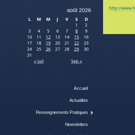
http://www.f
août 2026
L
M
M
J
V
S
D
1
2
Me
3
4
5
6
7
8
9
10
11
12
13
14
15
16
17
18
19
20
21
22
23
24
25
26
27
28
29
30
31
« Juil
Sep »
Menu
Aller au contenu
Accueil
Actualités
Renseignements Pratiques
Newsletters