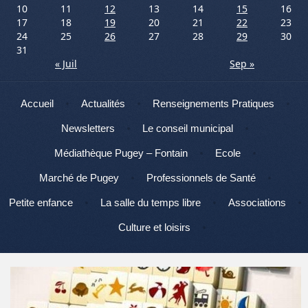
10
11
12
13
14
15
16
17
18
19
20
21
22
23
24
25
26
27
28
29
30
31
« Juil
Sep »
Menu
Aller au contenu
Accueil
Actualités
Renseignements Pratiques
Newsletters
Le conseil municipal
Médiathèque Pugey – Fontain
Ecole
Marché de Pugey
Professionnels de Santé
Petite enfance
La salle du temps libre
Associations
Culture et loisirs