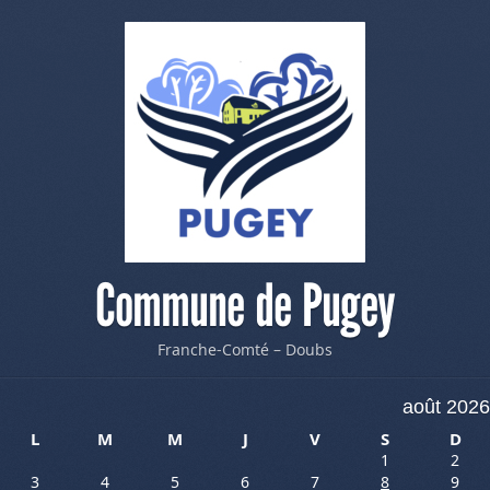
Commune de Pugey
Franche-Comté – Doubs
août 2026
L
M
M
J
V
S
D
1
2
3
4
5
6
7
8
9