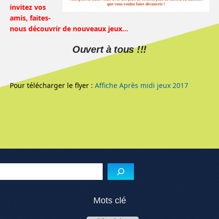
invitez vos
amis, faites-
nous découvrir de nouveaux jeux…
Ouvert à tous !!!
Pour télécharger le flyer :
Affiche Après midi jeux 2017
Menu de l'article
Reche
Mots clé