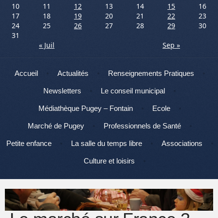
10
11
12
13
14
15
16
17
18
19
20
21
22
23
24
25
26
27
28
29
30
31
« Juil
Sep »
Menu
Aller au contenu
Accueil
Actualités
Renseignements Pratiques
Newsletters
Le conseil municipal
Médiathèque Pugey – Fontain
Ecole
Marché de Pugey
Professionnels de Santé
Petite enfance
La salle du temps libre
Associations
Culture et loisirs