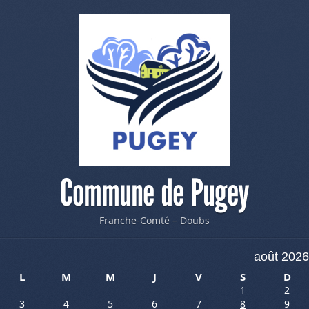
Commune de Pugey
Franche-Comté – Doubs
août 2026
L
M
M
J
V
S
D
1
2
3
4
5
6
7
8
9