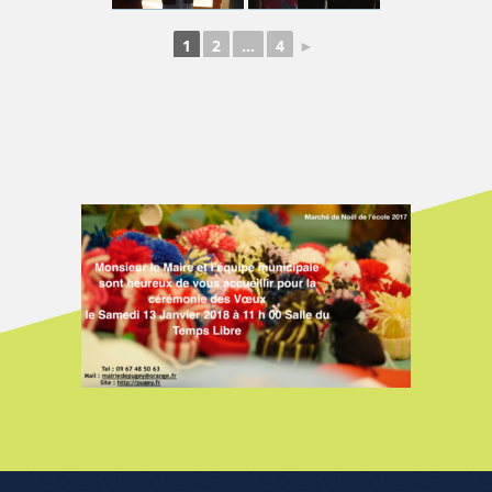
1
2
...
4
►
Menu de l'article