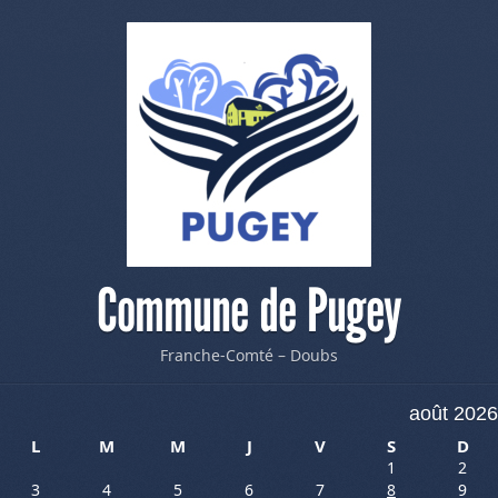
Commune de Pugey
Franche-Comté – Doubs
août 2026
L
M
M
J
V
S
D
1
2
3
4
5
6
7
8
9