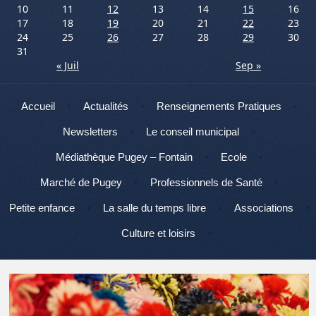
10
11
12
13
14
15
16
17
18
19
20
21
22
23
24
25
26
27
28
29
30
31
« Juil
Sep »
Menu
Aller au contenu
Accueil
Actualités
Renseignements Pratiques
Newsletters
Le conseil municipal
Médiathèque Pugey – Fontain
Ecole
Marché de Pugey
Professionnels de Santé
Petite enfance
La salle du temps libre
Associations
Culture et loisirs