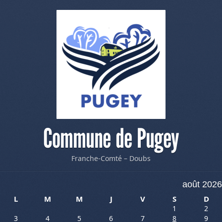
Commune de Pugey
Franche-Comté – Doubs
août 2026
L
M
M
J
V
S
D
1
2
3
4
5
6
7
8
9