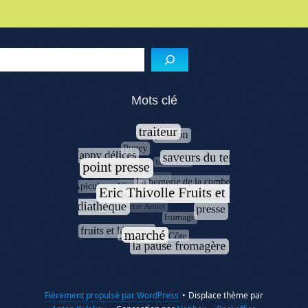
Menu de l'article
Reche
Mots clé
Fièrement propulsé par WordPress
•
Displace thème par