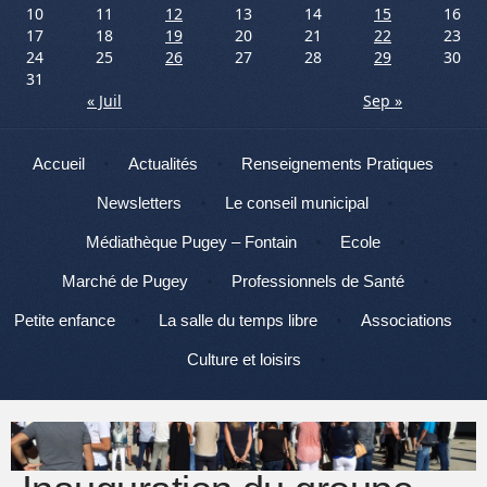
10
11
12
13
14
15
16
17
18
19
20
21
22
23
24
25
26
27
28
29
30
31
« Juil
Sep »
Menu
Aller au contenu
Accueil
Actualités
Renseignements Pratiques
Newsletters
Le conseil municipal
Médiathèque Pugey – Fontain
Ecole
Marché de Pugey
Professionnels de Santé
Petite enfance
La salle du temps libre
Associations
Culture et loisirs