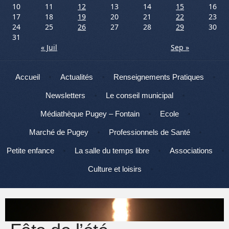
10
11
12
13
14
15
16
17
18
19
20
21
22
23
24
25
26
27
28
29
30
31
« Juil
Sep »
Menu
Aller au contenu
Accueil
Actualités
Renseignements Pratiques
Newsletters
Le conseil municipal
Médiathèque Pugey – Fontain
Ecole
Marché de Pugey
Professionnels de Santé
Petite enfance
La salle du temps libre
Associations
Culture et loisirs