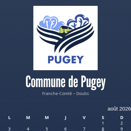
Commune de Pugey
Franche-Comté – Doubs
août 2026
L
M
M
J
V
S
D
1
2
3
4
5
6
7
8
9