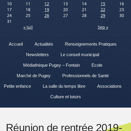
10
11
12
13
14
15
16
17
18
19
20
21
22
23
24
25
26
27
28
29
30
31
« Juil
Sep »
Menu
Aller au contenu
Accueil
Actualités
Renseignements Pratiques
Newsletters
Le conseil municipal
Médiathèque Pugey – Fontain
Ecole
Marché de Pugey
Professionnels de Santé
Petite enfance
La salle du temps libre
Associations
Culture et loisirs
Réunion de rentrée 2019-