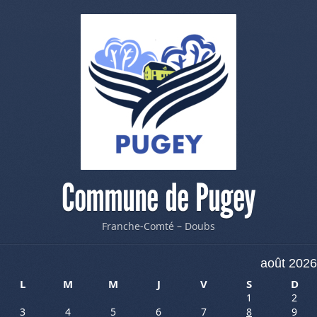
Commune de Pugey
Franche-Comté – Doubs
août 2026
L
M
M
J
V
S
D
1
2
3
4
5
6
7
8
9