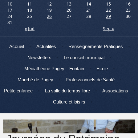
10
11
12
13
14
15
16
17
18
19
20
21
22
23
24
25
26
27
28
29
30
31
« Juil
Sep »
Menu
Aller au contenu
Accueil
Actualités
Renseignements Pratiques
Newsletters
Le conseil municipal
Médiathèque Pugey – Fontain
Ecole
Marché de Pugey
Professionnels de Santé
Petite enfance
La salle du temps libre
Associations
Culture et loisirs