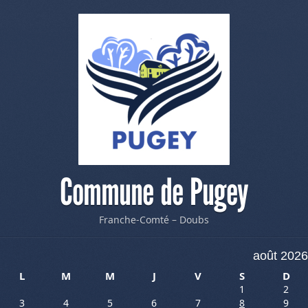
Commune de Pugey
Franche-Comté – Doubs
août 2026
L
M
M
J
V
S
D
1
2
3
4
5
6
7
8
9