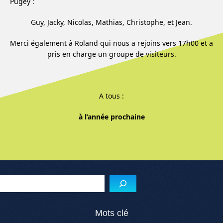
Pugey :
Guy, Jacky, Nicolas, Mathias, Christophe, et Jean.
Merci également à Roland qui nous a rejoins vers 17h00 et a
pris en charge un groupe de visiteurs.
A tous :
à l’année prochaine
Menu de l'article
Reche
Mots clé