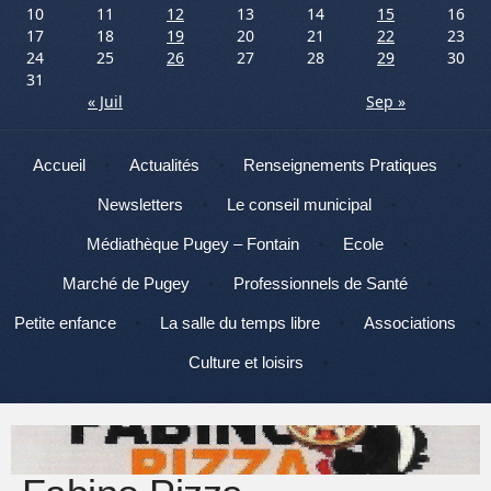
10
11
12
13
14
15
16
17
18
19
20
21
22
23
24
25
26
27
28
29
30
31
« Juil
Sep »
Menu
Aller au contenu
Accueil
Actualités
Renseignements Pratiques
Newsletters
Le conseil municipal
Médiathèque Pugey – Fontain
Ecole
Marché de Pugey
Professionnels de Santé
Petite enfance
La salle du temps libre
Associations
Culture et loisirs