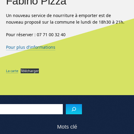
Fabino Pizza
Un nouveau service de nourriture à emporter est de
nouveau proposé sur la commune le lundi de 18h30 à 21h.
Pour réserver : 07 71 00 32 40
Pour plus d’informations
La carte
Télécharger
Menu de l'article
Reche
Mots clé