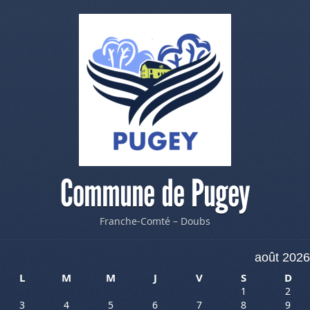
Commune de Pugey
Franche-Comté – Doubs
août 2026
L
M
M
J
V
S
D
1
2
3
4
5
6
7
8
9