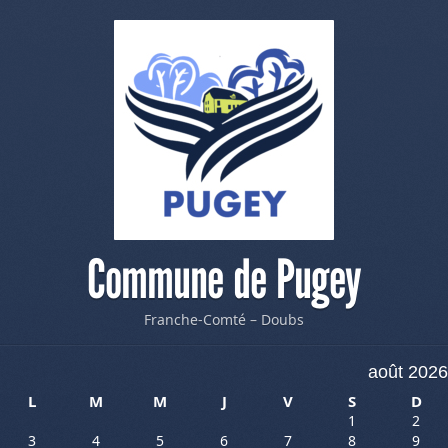
Commune de Pugey
Franche-Comté – Doubs
août 2026
L
M
M
J
V
S
D
1
2
3
4
5
6
7
8
9