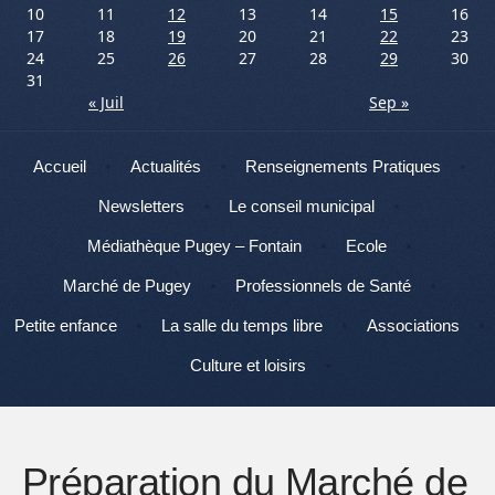
10
11
12
13
14
15
16
17
18
19
20
21
22
23
24
25
26
27
28
29
30
31
« Juil
Sep »
Menu
Aller au contenu
Accueil
Actualités
Renseignements Pratiques
Newsletters
Le conseil municipal
Médiathèque Pugey – Fontain
Ecole
Marché de Pugey
Professionnels de Santé
Petite enfance
La salle du temps libre
Associations
Culture et loisirs
Préparation du Marché de