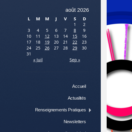
août 2026
L
M
M
J
V
S
D
1
2
3
4
5
6
7
8
9
10
11
12
13
14
15
16
17
18
19
20
21
22
23
24
25
26
27
28
29
30
31
« Juil
Sep »
Menu
Aller au contenu
Accueil
Actualités
Renseignements Pratiques
Newsletters