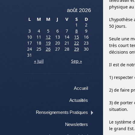
télétravail e
physique au 
août 2026
L
M
M
J
V
S
D
L’hypothèse 
1
2
50 jours.
3
4
5
6
7
8
9
10
11
12
13
14
15
16
Seule une mo
17
18
19
20
21
22
23
très court t
24
25
26
27
28
29
30
décisions ont
31
« Juil
Sep »
Il est de not
1) respecter
Menu
Aller au contenu
Accueil
2) de faire 
Actualités
3) de porter
situation.
Renseignements Pratiques
Le système d
Newsletters
le grand Est.