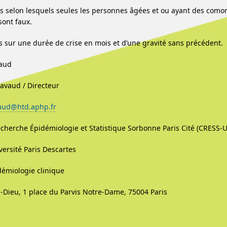
 selon lesquels seules les personnes âgées et ou ayant des como
sont faux.
 sur une durée de crise en mois et d’une gravité sans précédent.
vaud
Ravaud / Directeur
vaud@htd.aphp.fr
cherche Épidémiologie et Statistique Sorbonne Paris Cité (CRESS
versité Paris Descartes
démiologie clinique
l-Dieu, 1 place du Parvis Notre-Dame, 75004 Paris