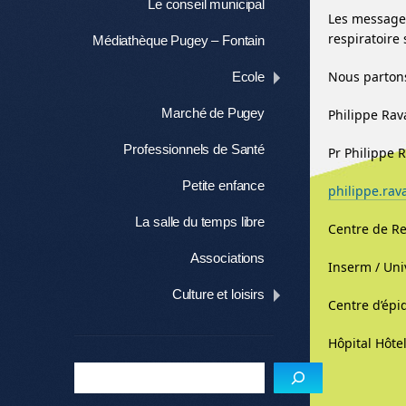
Le conseil municipal
Les messages
respiratoire 
Médiathèque Pugey – Fontain
Nous partons
Ecole
Marché de Pugey
Philippe Ra
Professionnels de Santé
Pr Philippe 
Petite enfance
philippe.ra
La salle du temps libre
Centre de Re
Associations
Inserm / Uni
Culture et loisirs
Centre d’épi
Hôpital Hôte