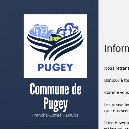
Infor
Nous retrans
Bonjour à to
Commune de
Comme vous l
Pugey
Les nouvelle
que nos scén
Franche-Comté – Doubs
Il est deven