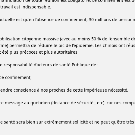
t l’annulation de toute réunion est obligatoire. Le confinement est
travail est indispensable.
actuelle est qu’en l’absence de confinement, 30 millions de person
bilisation citoyenne massive (avec au moins 50 % de l’ensemble de
erme) permettra de réduire le pic de l’épidémie. Les chinois ont ré
 été plus précoces et plus autoritaires.
re responsabilité d’acteurs de santé Publique de :
 ce confinement,
prendre conscience à nos proches de cette impérieuse nécessité,
 ce message au quotidien (distance de sécurité , etc)
car nos compa
e santé sera bien sur extrêmement sollicité et ne peut qu’être trè