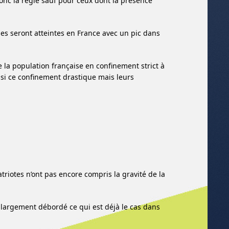
 donc la règle sauf pour ceux dont la présence
nes seront atteintes en France avec un pic dans
 la population française en confinement strict à
ussi ce confinement drastique mais leurs
triotes n’ont pas encore compris la gravité de la
s largement débordé ce qui est déjà le cas dans