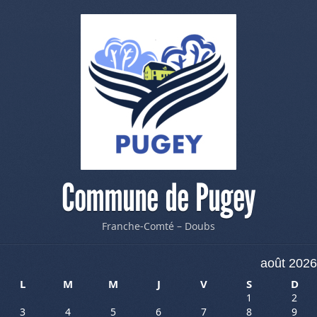
Commune de Pugey
Franche-Comté – Doubs
août 2026
L
M
M
J
V
S
D
1
2
3
4
5
6
7
8
9