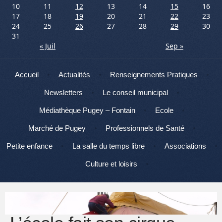
10
11
12
13
14
15
16
17
18
19
20
21
22
23
24
25
26
27
28
29
30
31
« Juil
Sep »
Menu
Aller au contenu
Accueil
Actualités
Renseignements Pratiques
Newsletters
Le conseil municipal
Médiathèque Pugey – Fontain
Ecole
Marché de Pugey
Professionnels de Santé
Petite enfance
La salle du temps libre
Associations
Culture et loisirs