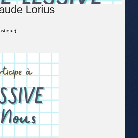
laude Lorius
astique).