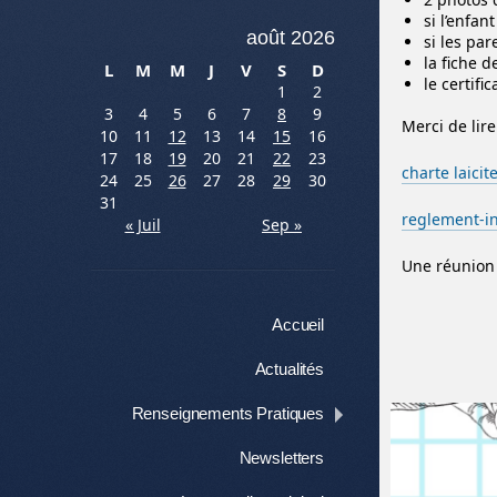
si l’enfan
août 2026
si les pa
la fiche 
L
M
M
J
V
S
D
le certifi
1
2
3
4
5
6
7
8
9
Merci de lire
10
11
12
13
14
15
16
17
18
19
20
21
22
23
charte laicit
24
25
26
27
28
29
30
31
reglement-in
« Juil
Sep »
Une réunion a
Menu
Aller au contenu
Accueil
Actualités
Renseignements Pratiques
Newsletters