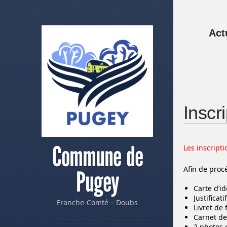
Act
Inscr
Commune de
Les inscript
Afin de proc
Pugey
Carte d’id
Justificat
Franche-Comté – Doubs
Livret de 
Carnet de
2 photos 