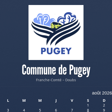
Commune de Pugey
Franche-Comté – Doubs
août 2026
L
M
M
J
V
S
D
1
2
3
4
5
6
7
8
9