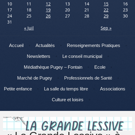
10
11
12
13
14
15
16
17
18
19
20
21
22
23
24
25
26
27
28
29
30
31
« Juil
Sep »
Menu
Aller au contenu
Accueil
Actualités
Renseignements Pratiques
Newsletters
Le conseil municipal
Médiathèque Pugey – Fontain
Ecole
Marché de Pugey
Professionnels de Santé
Petite enfance
La salle du temps libre
Associations
Culture et loisirs