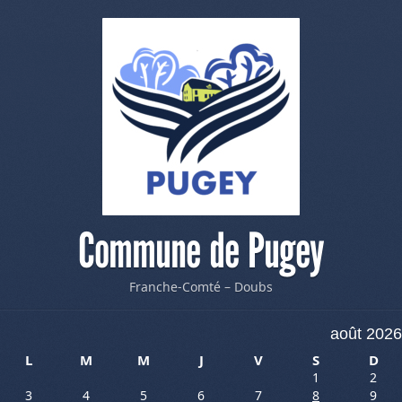
Commune de Pugey
Franche-Comté – Doubs
août 2026
L
M
M
J
V
S
D
1
2
3
4
5
6
7
8
9