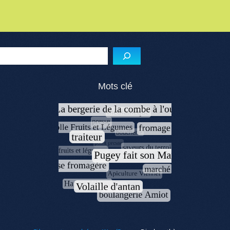
Menu de l'article
Reche
Mots clé