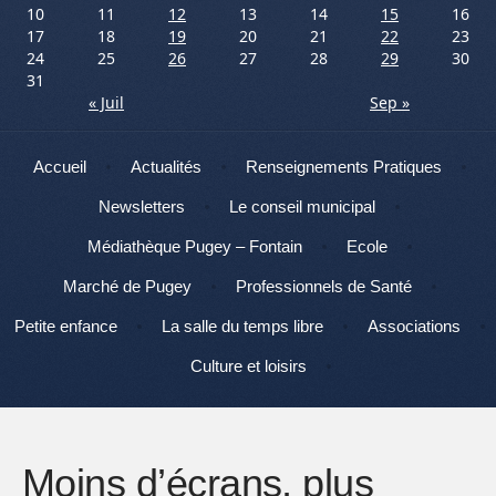
10
11
12
13
14
15
16
17
18
19
20
21
22
23
24
25
26
27
28
29
30
31
« Juil
Sep »
Menu
Aller au contenu
Accueil
Actualités
Renseignements Pratiques
Newsletters
Le conseil municipal
Médiathèque Pugey – Fontain
Ecole
Marché de Pugey
Professionnels de Santé
Petite enfance
La salle du temps libre
Associations
Culture et loisirs
Moins d’écrans, plus