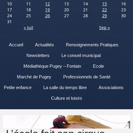
10
11
12
13
14
15
16
17
18
19
20
21
22
23
24
25
26
27
28
29
30
31
« Juil
Sep »
Menu
Aller au contenu
Accueil
Actualités
Renseignements Pratiques
Newsletters
Le conseil municipal
Médiathèque Pugey – Fontain
Ecole
Marché de Pugey
Professionnels de Santé
Petite enfance
La salle du temps libre
Associations
Culture et loisirs