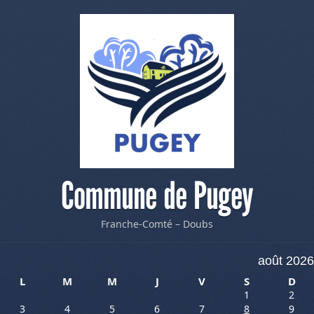
Commune de Pugey
Franche-Comté – Doubs
août 2026
L
M
M
J
V
S
D
1
2
3
4
5
6
7
8
9