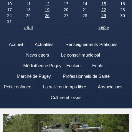
10
11
12
13
14
15
16
17
18
19
20
21
22
23
24
25
26
27
28
29
30
31
« Juil
Sep »
Menu
Aller au contenu
Accueil
Actualités
Renseignements Pratiques
Newsletters
Le conseil municipal
Médiathèque Pugey – Fontain
Ecole
Marché de Pugey
Professionnels de Santé
Petite enfance
La salle du temps libre
Associations
Culture et loisirs