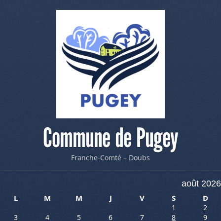
Commune de Pugey
Franche-Comté – Doubs
août 2026
L
M
M
J
V
S
D
1
2
3
4
5
6
7
8
9