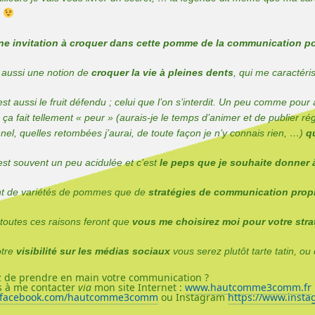
…
ne invitation à croquer dans cette pomme de la communication po
re aussi une notion de
croquer la vie à pleines dents
, qui me caractéri
t aussi le fruit défendu ; celui que l’on s’interdit. Un peu comme pour
ça fait tellement « peur » (aurais-je le temps d’animer et de publier r
el, quelles retombées j’aurai, de toute façon je n’y connais rien, …)
q
t souvent un peu acidulée et c’est
le peps que je souhaite donner
ant de variétés de pommes que de
stratégies de communication prop
toutes ces raisons feront que
vous me choisirez moi pour votre st
otre
visibilité sur les médias sociaux
vous serez plutôt tarte tatin, o
z de prendre en main votre communication ?
s à me contacter
via
mon site Internet :
www.hautcomme3comm.fr
w.facebook.com/hautcomme3comm
ou Instagram
https://www.ins