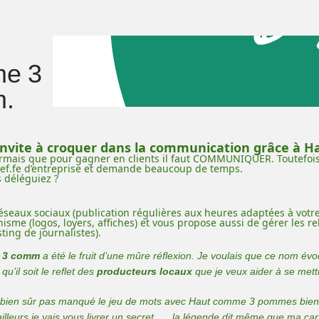
e 3
.
 invite à croquer dans la communication grâce à
rmais que pour gagner en clients il faut COMMUNIQUER. Toutefois
hef.fe d’entreprise et demande beaucoup de temps.
s déléguiez ?
réseaux sociaux (publication régulières aux heures adaptées à votre
hisme (logos, loyers, affiches) et vous propose aussi de gérer les 
sting de journalistes).
 3 comm
a été le fruit d’une mûre réflexion. Je voulais que ce nom évoq
qu’il soit le reflet des
producteurs locaux
que je veux aider à se met
 bien sûr pas manqué le jeu de mots avec Haut comme 3 pommes bien sû
ailleurs je vais vous livrer un secret, … la légende dit même que ma 