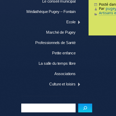
Le conseil municipal
Posté da
Par
puge
Médiathèque Pugey – Fontain
Artisans 
Ecole
Me
Marché de Pugey
Professionnels de Santé
Petite enfance
La salle du temps libre
Associations
Culture et loisirs