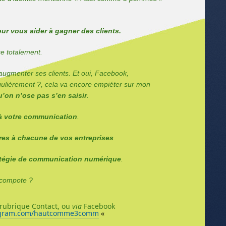
ur vous aider à gagner des clients.
se totalement.
 augmenter ses clients. Et oui, Facebook,
égulièrement ?, cela va encore empiéter sur mon
u’on n’ose pas s’en saisir
.
 à votre communication
.
res à chacune de vos entreprises
.
ratégie de communication numérique
.
u compote ?
rubrique Contact, ou
via
Facebook
tagram.com/hautcomme3comm
«