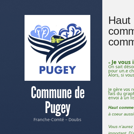
Haut
comm
comm
Je vous
«
On sait déso
pour un.e c
Alors, si vou
Commune de
Je gère vos 
fais du grap
envoi à un li
Pugey
Haut comme
à coeur aussi 
Franche-Comté – Doubs
Vous n’aurez
important. D’