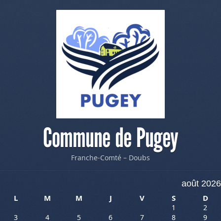
Commune de Pugey
Franche-Comté – Doubs
août 2026
L
M
M
J
V
S
D
1
2
3
4
5
6
7
8
9