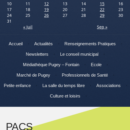
10
11
12
13
14
15
16
17
18
19
20
21
22
23
24
25
26
27
28
29
30
31
« Juil
Sep »
Menu
Aller au contenu
Accueil
Actualités
Renseignements Pratiques
Newsletters
Le conseil municipal
Médiathèque Pugey – Fontain
Ecole
Marché de Pugey
Professionnels de Santé
Petite enfance
La salle du temps libre
Associations
Culture et loisirs
PACS