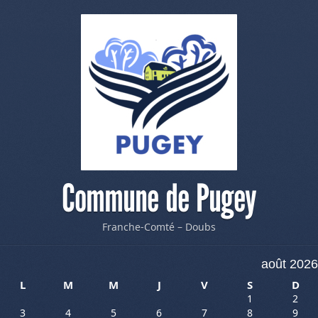
Commune de Pugey
Franche-Comté – Doubs
août 2026
L
M
M
J
V
S
D
1
2
3
4
5
6
7
8
9