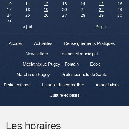
10
11
12
13
14
15
16
17
18
19
20
21
22
23
24
25
26
27
28
29
30
31
« Juil
Sep »
Menu
Aller au contenu
Accueil
Actualités
Renseignements Pratiques
Newsletters
Le conseil municipal
Médiathèque Pugey – Fontain
Ecole
Marché de Pugey
Professionnels de Santé
Petite enfance
La salle du temps libre
Associations
Culture et loisirs
Les horaires