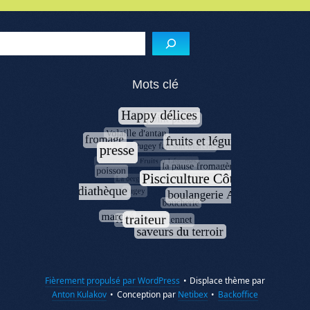
Menu de l'article
Reche
Mots clé
Fièrement propulsé par WordPress
•
Displace thème par
Anton Kulakov
•
Conception par
Netibex
•
Backoffice