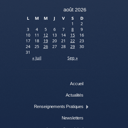
août 2026
L
M
M
J
V
S
D
1
2
3
4
5
6
7
8
9
10
11
12
13
14
15
16
17
18
19
20
21
22
23
24
25
26
27
28
29
30
31
« Juil
Sep »
Menu
Aller au contenu
Accueil
Actualités
Renseignements Pratiques
Newsletters