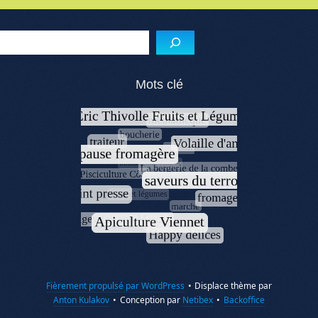
Menu de l'article
Reche
Mots clé
Fièrement propulsé par WordPress
•
Displace thème par
Anton Kulakov
•
Conception par
Netibex
•
Backoffice