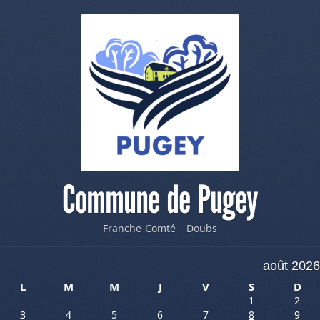
Commune de Pugey
Franche-Comté – Doubs
août 2026
L
M
M
J
V
S
D
1
2
3
4
5
6
7
8
9