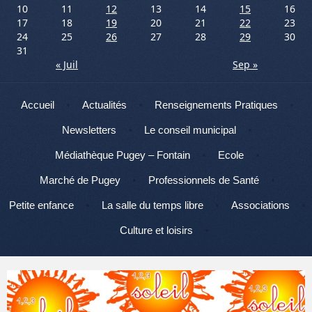
10
11
12
13
14
15
16
17
18
19
20
21
22
23
24
25
26
27
28
29
30
31
« Juil
Sep »
Menu
Aller au contenu
Accueil
Actualités
Renseignements Pratiques
Newsletters
Le conseil municipal
Médiathèque Pugey – Fontain
Ecole
Marché de Pugey
Professionnels de Santé
Petite enfance
La salle du temps libre
Associations
Culture et loisirs