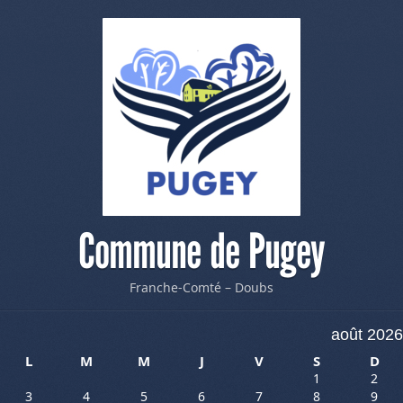
Commune de Pugey
Franche-Comté – Doubs
août 2026
L
M
M
J
V
S
D
1
2
3
4
5
6
7
8
9