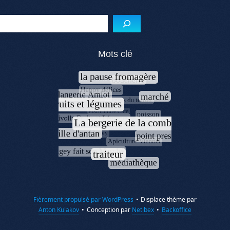
Reche
Mots clé
Fièrement propulsé par WordPress
•
Displace thème par
Anton Kulakov
•
Conception par
Netibex
•
Backoffice