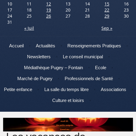
10
11
12
13
14
15
16
17
18
19
20
21
22
23
24
25
26
27
28
29
30
31
« Juil
Sep »
Menu
Aller au contenu
Accueil
Actualités
Renseignements Pratiques
Newsletters
Le conseil municipal
Médiathèque Pugey – Fontain
Ecole
Marché de Pugey
Professionnels de Santé
Petite enfance
La salle du temps libre
Associations
Culture et loisirs