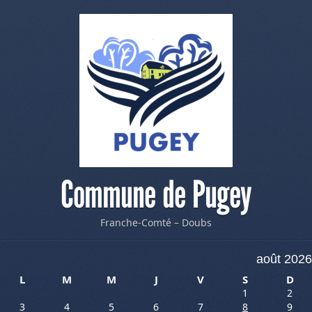
Commune de Pugey
Franche-Comté – Doubs
août 2026
L
M
M
J
V
S
D
1
2
3
4
5
6
7
8
9