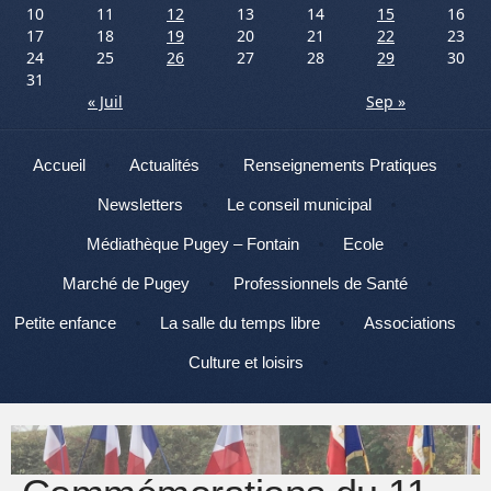
10
11
12
13
14
15
16
17
18
19
20
21
22
23
24
25
26
27
28
29
30
31
« Juil
Sep »
Menu
Aller au contenu
Accueil
Actualités
Renseignements Pratiques
Newsletters
Le conseil municipal
Médiathèque Pugey – Fontain
Ecole
Marché de Pugey
Professionnels de Santé
Petite enfance
La salle du temps libre
Associations
Culture et loisirs