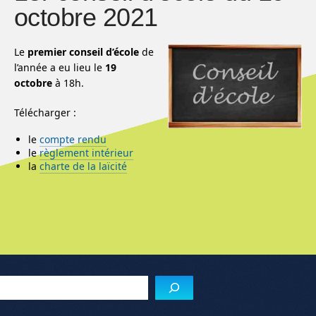
octobre 2021
Le
premier conseil d’école
de
l’année a eu lieu le
19
octobre
à 18h.
Télécharger :
le
compte rendu
le
règlement intérieur
la
charte de la laïcité
Menu de l'article
Reche