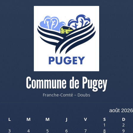
Commune de Pugey
Franche-Comté – Doubs
août 2026
L
M
M
J
V
S
D
1
2
3
4
5
6
7
8
9