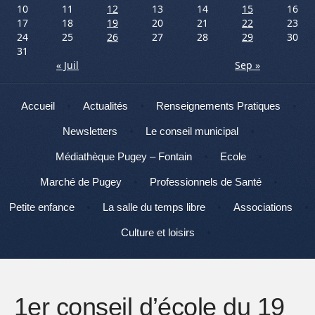
10
11
12
13
14
15
16
17
18
19
20
21
22
23
24
25
26
27
28
29
30
31
« Juil
Sep »
Menu
Aller au contenu
Accueil
Actualités
Renseignements Pratiques
Newsletters
Le conseil municipal
Médiathèque Pugey – Fontain
Ecole
Marché de Pugey
Professionnels de Santé
Petite enfance
La salle du temps libre
Associations
Culture et loisirs
1er conseil d’école du 19