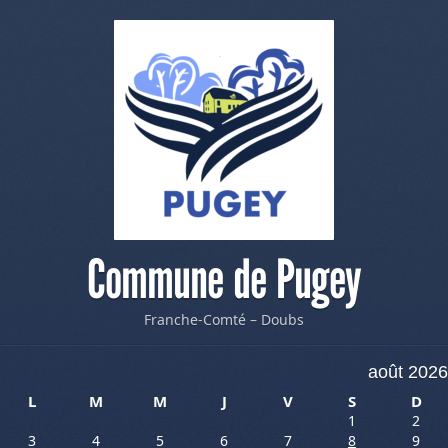
Commune de Pugey
Franche-Comté – Doubs
août 2026
L
M
M
J
V
S
D
1
2
3
4
5
6
7
8
9