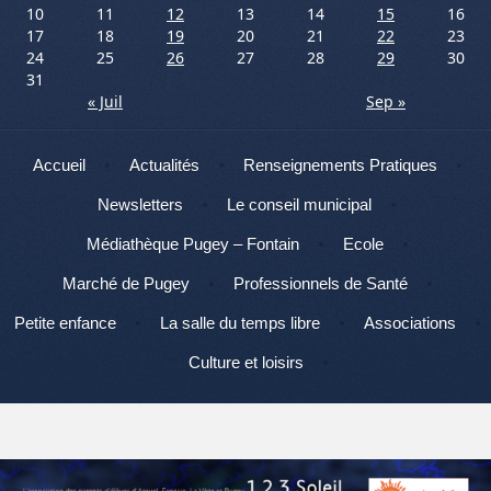
10
11
12
13
14
15
16
17
18
19
20
21
22
23
24
25
26
27
28
29
30
31
« Juil
Sep »
Menu
Aller au contenu
Accueil
Actualités
Renseignements Pratiques
Newsletters
Le conseil municipal
Médiathèque Pugey – Fontain
Ecole
Marché de Pugey
Professionnels de Santé
Petite enfance
La salle du temps libre
Associations
Culture et loisirs