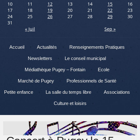
10
11
12
13
14
15
16
17
18
19
20
21
22
23
24
25
26
27
28
29
30
31
« Juil
Sep »
Menu
Aller au contenu
Accueil
Actualités
Renseignements Pratiques
Newsletters
Le conseil municipal
Médiathèque Pugey – Fontain
Ecole
Marché de Pugey
Professionnels de Santé
Petite enfance
La salle du temps libre
Associations
Culture et loisirs