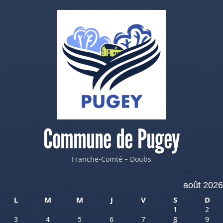
Commune de Pugey
Franche-Comté – Doubs
août 2026
L
M
M
J
V
S
D
1
2
3
4
5
6
7
8
9