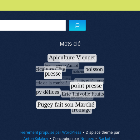
Menu de l'article
Reche
Mots clé
Fièrement propulsé par WordPress
•
Displace thème par
Anton Kulakov
•
Conception par
Netibex
•
Backoffice