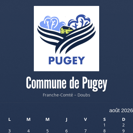
Commune de Pugey
Franche-Comté – Doubs
août 2026
L
M
M
J
V
S
D
1
2
3
4
5
6
7
8
9