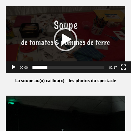
Lecteur
vidéo
00:00
02:17
La soupe au(x) caillou(x) – les photos du spectacle