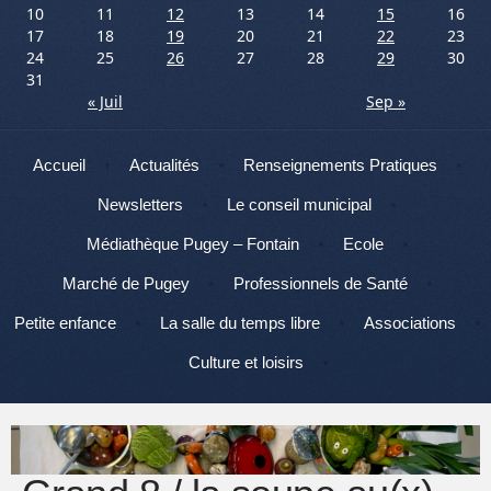
10
11
12
13
14
15
16
17
18
19
20
21
22
23
24
25
26
27
28
29
30
31
« Juil
Sep »
Menu
Aller au contenu
Accueil
Actualités
Renseignements Pratiques
Newsletters
Le conseil municipal
Médiathèque Pugey – Fontain
Ecole
Marché de Pugey
Professionnels de Santé
Petite enfance
La salle du temps libre
Associations
Culture et loisirs