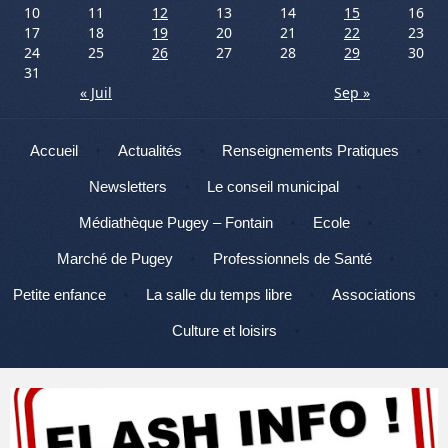
10
11
12
13
14
15
16
17
18
19
20
21
22
23
24
25
26
27
28
29
30
31
« Juil
Sep »
Menu
Aller au contenu
Accueil
Actualités
Renseignements Pratiques
Newsletters
Le conseil municipal
Médiathèque Pugey – Fontain
Ecole
Marché de Pugey
Professionnels de Santé
Petite enfance
La salle du temps libre
Associations
Culture et loisirs