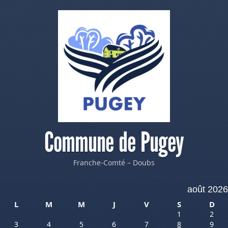
Commune de Pugey
Franche-Comté – Doubs
août 2026
L
M
M
J
V
S
D
1
2
3
4
5
6
7
8
9