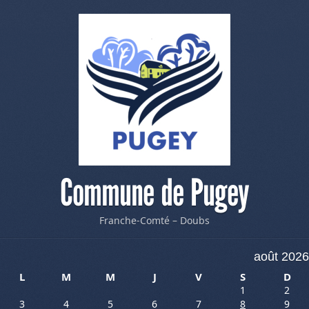
Commune de Pugey
Franche-Comté – Doubs
août 2026
L
M
M
J
V
S
D
1
2
3
4
5
6
7
8
9