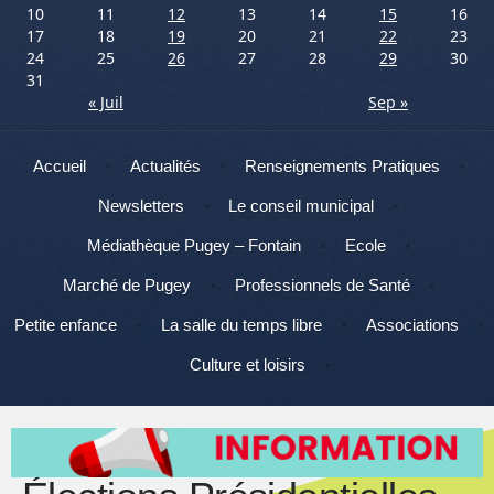
10
11
12
13
14
15
16
17
18
19
20
21
22
23
24
25
26
27
28
29
30
31
« Juil
Sep »
Menu
Aller au contenu
Accueil
Actualités
Renseignements Pratiques
Newsletters
Le conseil municipal
Médiathèque Pugey – Fontain
Ecole
Marché de Pugey
Professionnels de Santé
Petite enfance
La salle du temps libre
Associations
Culture et loisirs