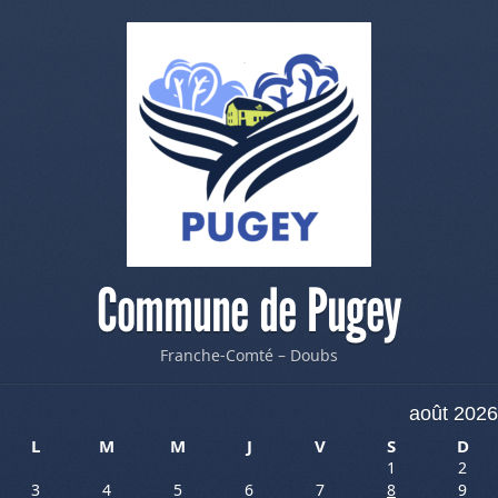
Commune de Pugey
Franche-Comté – Doubs
août 2026
L
M
M
J
V
S
D
1
2
3
4
5
6
7
8
9