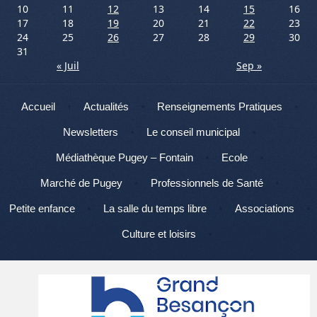
10
11
12
13
14
15
16
17
18
19
20
21
22
23
24
25
26
27
28
29
30
31
« Juil
Sep »
Menu
Aller au contenu
Accueil
Actualités
Renseignements Pratiques
Newsletters
Le conseil municipal
Médiathèque Pugey – Fontain
Ecole
Marché de Pugey
Professionnels de Santé
Petite enfance
La salle du temps libre
Associations
Culture et loisirs