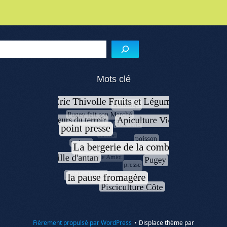
Menu de l'article
Reche
Mots clé
Fièrement propulsé par WordPress
•
Displace thème par