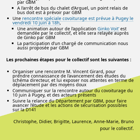
par GBM
A l’arrêt de bus du chalet d’Arguel, un point relais de
bus doit est à prévoir par GBM
Une
rencontre spéciale covoiturage est prévue à Pugey le
vendredi 10 juin à 18h
,
Une animation autour de l’application
Ginko Voit’
est
demandée par le collectif, et elle sera relayée auprès
de Ginko par GBM
La participation d’un chargé de communication nous
aussi proposée par GBM
Les prochaines étapes pour le collectif sont les suivantes :
Organiser une rencontre M. Vincent Girard, pour
prendre connaissance de l’avancement des études du
schéma directeur, et lui exposer nos attentes en terme de
déplacement par des moyens doux
Communiquer sur la rencontre autour du covoiturage du
10 juin à Pugey, et des acteurs présents
Suivre la relance du Département par GBM, pour faire
avancer l’étude et les actions de sécurisation possibles
sur la D141
Christophe, Didier, Brigitte, Laurence, Anne-Marie, Bruno
pour le collectif.