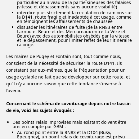
particulier au niveau de la partie sineuses des falaises
(vitesse et dépassements sans aucune visibilité)
interdire plus strictement la circulation de camions sur
la D141, route fragile et inadaptée à cet usage, comme
en témoignent les affaissements de chaussée
dissuader les itinéraires de fuite (de la RN83 entre
Larnod et Beure et des Mercureaux entre La Vèze et
Beure) avec des automobilistes obsédés par la vitesse
et le dépassement, pour limiter l’effet de leur itinéraire
ralongé.
Les maires de Pugey et Fontain sont, tout comme nous,
conscient de la nécessité de sécuriser la route D141. Ils
constatent par eux-mêmes, que la fréquentation pour un
usage cyclable ne fait que se développer sur cette route, et
qu’il n’y a aucune raison que cette tendance s’inverse à
l’avenir.
Concernant le schéma de covoiturage depuis notre bassin
de vie, voici les sujets évoqués :
Des points relais improvisés mais existant doivent être
pris en compte par GBM :
Au rond point entre la RN83 et la D104 (Busy,
Epeugney), un point relais de covoiturage est prévu