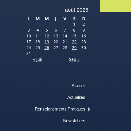
Me
août 2026
L
M
M
J
V
S
D
1
2
3
4
5
6
7
8
9
10
11
12
13
14
15
16
17
18
19
20
21
22
23
24
25
26
27
28
29
30
31
« Juil
Sep »
Menu
Aller au contenu
Accueil
Actualités
Renseignements Pratiques
Newsletters