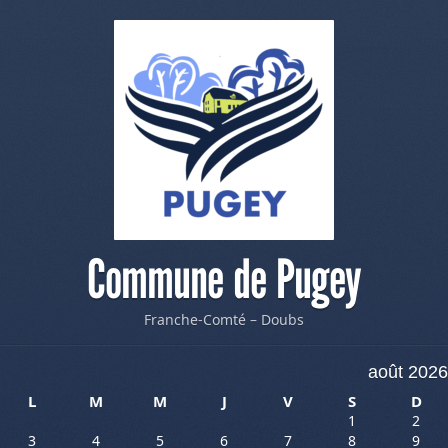
Commune de Pugey
Franche-Comté – Doubs
août 2026
L
M
M
J
V
S
D
1
2
3
4
5
6
7
8
9