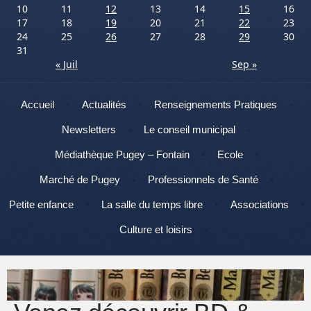
10
11
12
13
14
15
16
17
18
19
20
21
22
23
24
25
26
27
28
29
30
31
« Juil
Sep »
Menu
Aller au contenu
Accueil
Actualités
Renseignements Pratiques
Newsletters
Le conseil municipal
Médiathèque Pugey – Fontain
Ecole
Marché de Pugey
Professionnels de Santé
Petite enfance
La salle du temps libre
Associations
Culture et loisirs