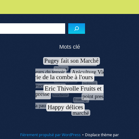
Menu de l'article
Reche
Mots clé
Fièrement propulsé par WordPress
•
Displace thème par