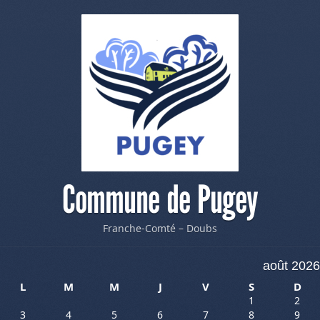
Commune de Pugey
Franche-Comté – Doubs
août 2026
L
M
M
J
V
S
D
1
2
3
4
5
6
7
8
9