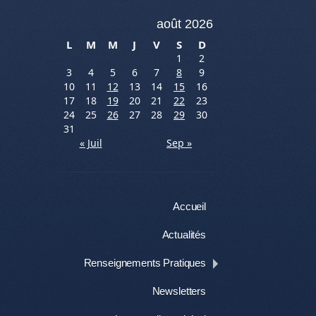
août 2026
L
M
M
J
V
S
D
1
2
3
4
5
6
7
8
9
10
11
12
13
14
15
16
17
18
19
20
21
22
23
24
25
26
27
28
29
30
31
« Juil
Sep »
Menu
Aller au contenu
Accueil
Actualités
Renseignements Pratiques
Newsletters