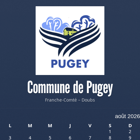
Commune de Pugey
Franche-Comté – Doubs
août 2026
L
M
M
J
V
S
D
1
2
3
4
5
6
7
8
9