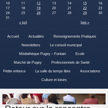
10
11
12
13
14
15
16
17
18
19
20
21
22
23
24
25
26
27
28
29
30
31
« Juil
Sep »
Menu
Aller au contenu
Accueil
Actualités
Renseignements Pratiques
Newsletters
Le conseil municipal
Médiathèque Pugey – Fontain
Ecole
Marché de Pugey
Professionnels de Santé
Petite enfance
La salle du temps libre
Associations
Culture et loisirs