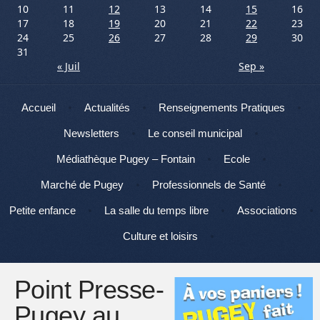
10
11
12
13
14
15
16
17
18
19
20
21
22
23
24
25
26
27
28
29
30
31
« Juil
Sep »
Menu
Aller au contenu
Accueil
Actualités
Renseignements Pratiques
Newsletters
Le conseil municipal
Médiathèque Pugey – Fontain
Ecole
Marché de Pugey
Professionnels de Santé
Petite enfance
La salle du temps libre
Associations
Culture et loisirs
Point Presse-
Pugey au