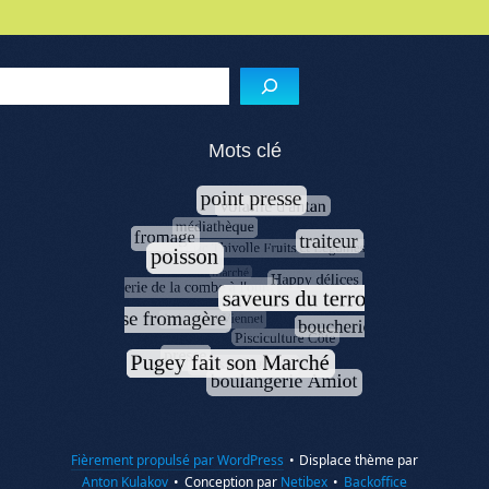
Menu de l'article
Reche
Mots clé
Fièrement propulsé par WordPress
•
Displace thème par
Anton Kulakov
•
Conception par
Netibex
•
Backoffice