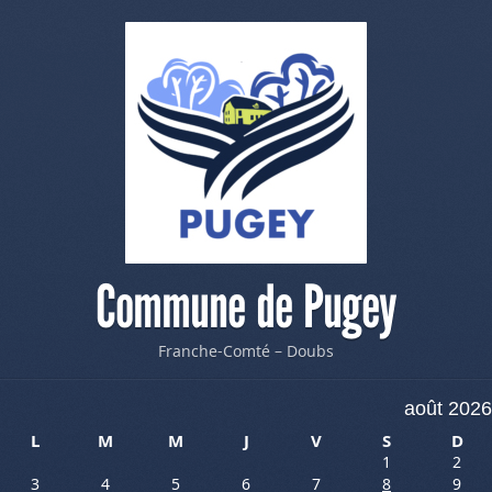
Commune de Pugey
Franche-Comté – Doubs
août 2026
L
M
M
J
V
S
D
1
2
3
4
5
6
7
8
9