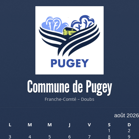
Commune de Pugey
Franche-Comté – Doubs
août 2026
L
M
M
J
V
S
D
1
2
3
4
5
6
7
8
9