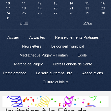
10
11
12
13
14
15
16
17
18
19
20
21
22
23
24
25
26
27
28
29
30
31
« Juil
Sep »
Menu
Aller au contenu
Accueil
Actualités
Renseignements Pratiques
Newsletters
Le conseil municipal
Médiathèque Pugey – Fontain
Ecole
Marché de Pugey
Professionnels de Santé
Petite enfance
La salle du temps libre
Associations
Culture et loisirs