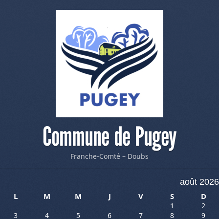
Commune de Pugey
Franche-Comté – Doubs
août 2026
L
M
M
J
V
S
D
1
2
3
4
5
6
7
8
9