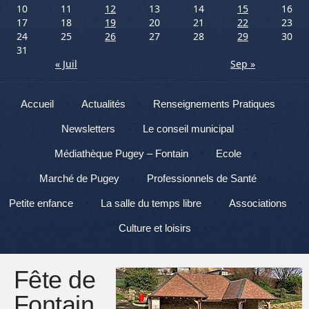
10
11
12
13
14
15
16
17
18
19
20
21
22
23
24
25
26
27
28
29
30
31
« Juil
Sep »
Menu
Aller au contenu
Accueil
Actualités
Renseignements Pratiques
Newsletters
Le conseil municipal
Médiathèque Pugey – Fontain
Ecole
Marché de Pugey
Professionnels de Santé
Petite enfance
La salle du temps libre
Associations
Culture et loisirs
Fête de
Fontain