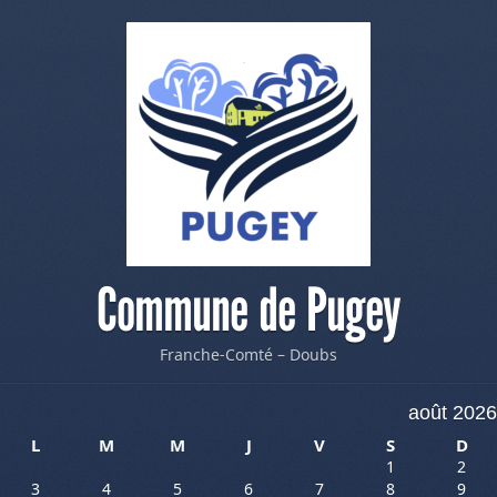
Commune de Pugey
Franche-Comté – Doubs
août 2026
L
M
M
J
V
S
D
1
2
3
4
5
6
7
8
9