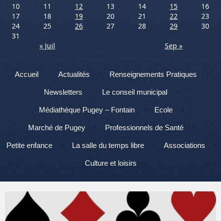
10
11
12
13
14
15
16
17
18
19
20
21
22
23
24
25
26
27
28
29
30
31
« Juil
Sep »
Menu
Aller au contenu
Accueil
Actualités
Renseignements Pratiques
Newsletters
Le conseil municipal
Médiathèque Pugey – Fontain
Ecole
Marché de Pugey
Professionnels de Santé
Petite enfance
La salle du temps libre
Associations
Culture et loisirs