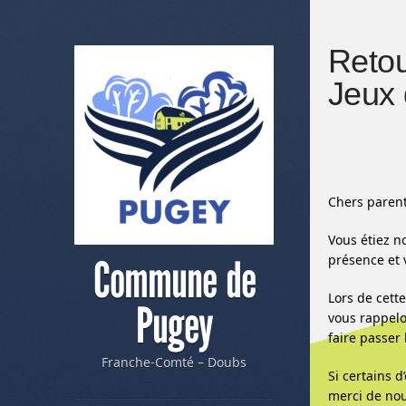
Reto
Jeux 
Chers parent
Vous étiez n
présence et
Commune de
Lors de cett
Pugey
vous rappelo
faire passer
Franche-Comté – Doubs
Si certains 
merci de nous