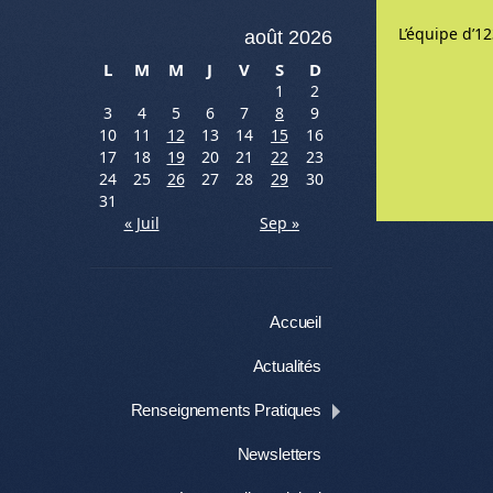
L’équipe d’123
août 2026
L
M
M
J
V
S
D
1
2
3
4
5
6
7
8
9
10
11
12
13
14
15
16
17
18
19
20
21
22
23
24
25
26
27
28
29
30
31
Me
« Juil
Sep »
Menu
Aller au contenu
Accueil
Actualités
Renseignements Pratiques
Newsletters