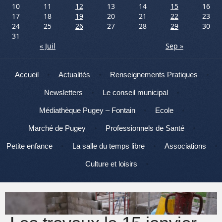
10
11
12
13
14
15
16
17
18
19
20
21
22
23
24
25
26
27
28
29
30
31
« Juil
Sep »
Menu
Aller au contenu
Accueil
Actualités
Renseignements Pratiques
Newsletters
Le conseil municipal
Médiathèque Pugey – Fontain
Ecole
Marché de Pugey
Professionnels de Santé
Petite enfance
La salle du temps libre
Associations
Culture et loisirs