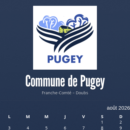
Commune de Pugey
Franche-Comté – Doubs
août 2026
L
M
M
J
V
S
D
1
2
3
4
5
6
7
8
9