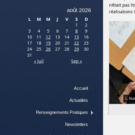
n’était pas l
août 2026
réalisations !
L
M
M
J
V
S
D
1
2
3
4
5
6
7
8
9
10
11
12
13
14
15
16
17
18
19
20
21
22
23
24
25
26
27
28
29
30
31
« Juil
Sep »
Menu
Aller au contenu
Accueil
L. Nu
Actualités
Renseignements Pratiques
Newsletters