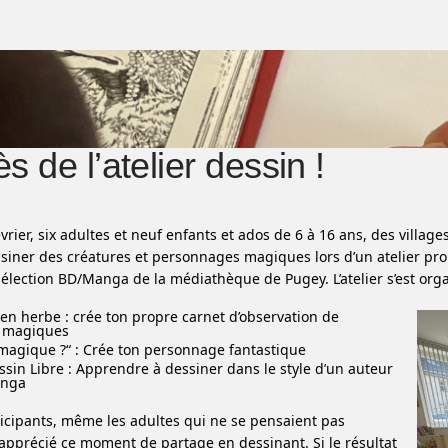
s de l’atelier dessin !
rier, six adultes et neuf enfants et ados de 6 à 16 ans, des villag
siner des créatures et personnages magiques lors d’un atelier pro
Sélection BD/Manga de la médiathèque de Pugey.
L’atelier s’est or
en herbe : crée ton propre carnet d’observation de
s magiques
is magique ?“ : Crée ton personnage fantastique
essin Libre : Apprendre à dessiner dans le style d’un auteur
anga
ticipants, même les adultes qui ne se pensaient pas
t apprécié ce moment de partage en dessinant. Si le résultat