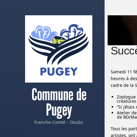
Succè
Samedi 11 fév
heures à des
cadre de la 
Commune de
Zoologue 
créature
Pugey
“Si j’éta
Atelier d
de BD/M
Franche-Comté – Doubs
Tous les par
artistes, on