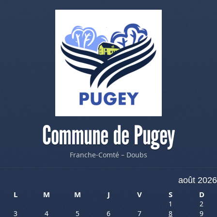
Commune de Pugey
Franche-Comté – Doubs
août 2026
L
M
M
J
V
S
D
1
2
3
4
5
6
7
8
9