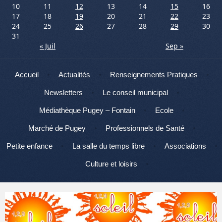
10
11
12
13
14
15
16
17
18
19
20
21
22
23
24
25
26
27
28
29
30
31
« Juil
Sep »
Menu
Aller au contenu
Accueil
Actualités
Renseignements Pratiques
Newsletters
Le conseil municipal
Médiathèque Pugey – Fontain
Ecole
Marché de Pugey
Professionnels de Santé
Petite enfance
La salle du temps libre
Associations
Culture et loisirs